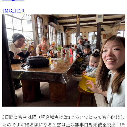
IMG_1120
3日間とも雪は降り続き積雪は2mぐらいでとっても心配はし
たのですが帰る頃になると雪は止み無事白馬乗鞍を脱出！帰